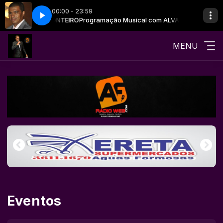
00:00 - 23:59
 com ALVANIR MONTEIRO
IAIS 2026 PADRÃO
13- PEREIRA MATERIAIS 2026 PADRÃO
Programação Musical com ALVANIR MONTEIRO
MENU
Eventos