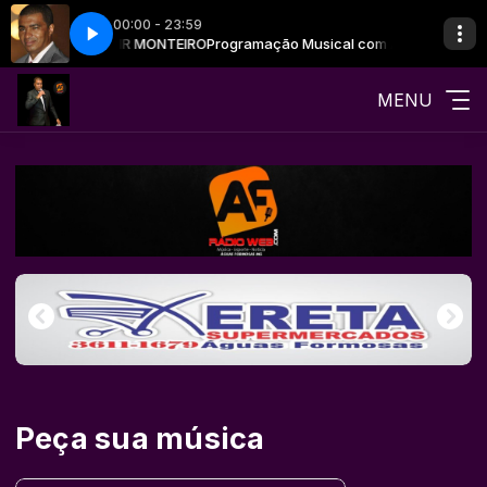
00:00 - 23:59
sical com ALVANIR MONTEIRO
Parte 2
Só modão - Parte 2
Programação Musical com ALVANIR MONT
MENU
Peça sua música