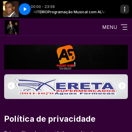
00:00 - 23:59
ARA TODAS AS ABERTURAS
 com ALVANIR MONTEIRO
Programação Musical com ALVANIR MONTEIRO
CAMPEÃO DE AUDIÊNCIA PARA TODAS AS AB
MENU
Política de privacidade