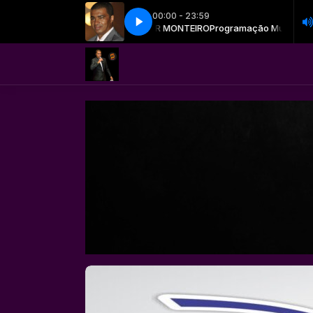
00:00 - 23:59
rogramação Musical com ALVANIR MONTEIRO
Samba & pagode - Parte 2
Samba & pagode - Parte 2
Programação Musical com