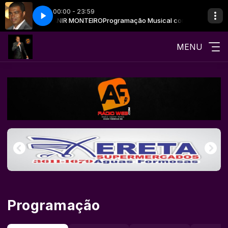
00:00 - 23:59
Musical com ALVANIR MONTEIRO
- Parte 2
Só modão - Parte 2
Programação Musical com ALVANIR MO
MENU
Programação