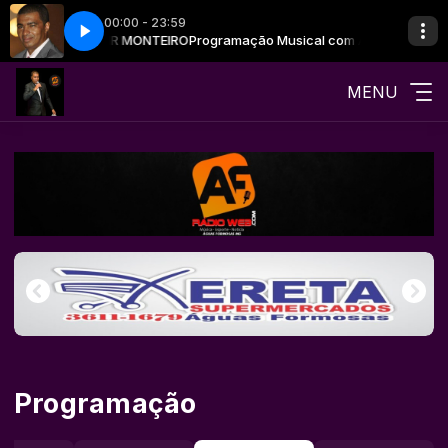
00:00 - 23:59
sical com ALVANIR MONTEIRO
 violão - Parte 2
Gaita, campo & violão - Parte 2
Programação Musical com ALVANIR MONT
MENU
Programação